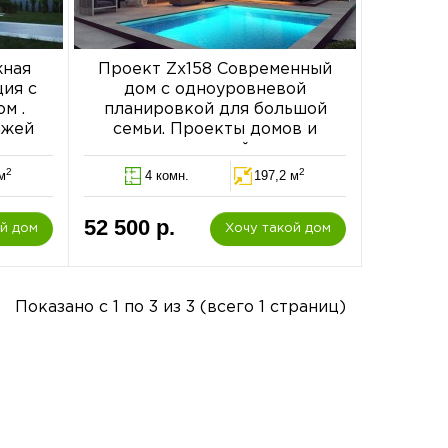
жная
Проект Zx158 Современный
ия с
дом с одноуровневой
м .
планировкой для большой
ажей
семьи. Проекты домов и
гаражей
2
2
м
4 комн.
197,2 м
52 500 р.
ой дом
Хочу такой дом
Показано с 1 по 3 из 3 (всего 1 страниц)