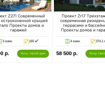
ект Z271 Современный
Проект Zr17 Трехэта
с остроконечной крышей
современная резиденц
гало Проекты домов и
террасами и бассейно
гаражей
Проекты домов и гар
2
3 комн.
165 м
4 комн.
374,1 
0 р.
58 500 р.
Хочу такой дом
Хочу так