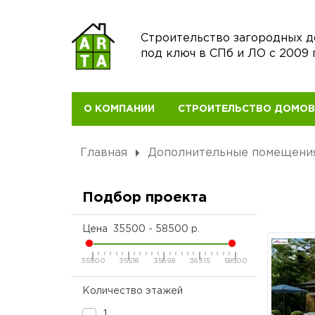
Строительство загородных 
под ключ в СПб и ЛО с 2009 
О КОМПАНИИ
СТРОИТЕЛЬСТВО ДОМО
Главная
Дополнительные помещени
Подбор проекта
Цена
35500
-
58500
р.
35500
35518
35698
36315
58500
Количество этажей
1