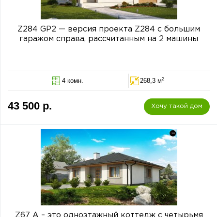
Z284 GP2 — версия проекта Z284 c большим
гаражом справа, рассчитанным на 2 машины
2
4 комн.
268,3 м
43 500 р.
Хочу такой дом
Z67 А – это одноэтажный коттедж с четырьмя