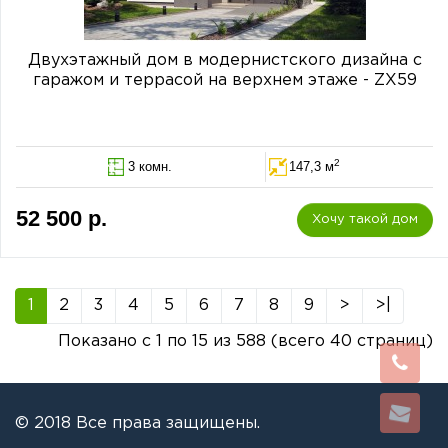
Двухэтажный дом в модернистского дизайна с
гаражом и террасой на верхнем этаже - ZX59
2
3 комн.
147,3 м
52 500 р.
Хочу такой дом
1
2
3
4
5
6
7
8
9
>
>|
Показано с 1 по 15 из 588 (всего 40 страниц)
© 2018 Все права защищены.