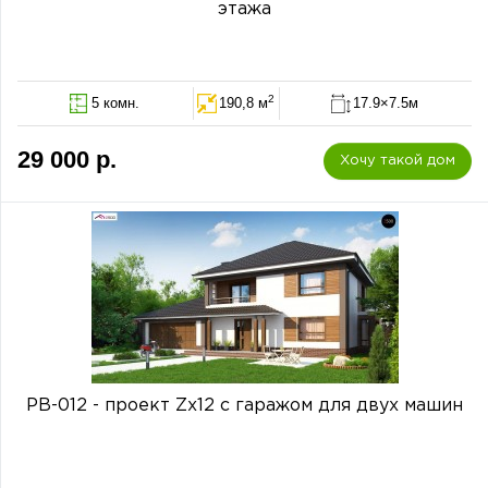
этажа
2
5 комн.
190,8 м
17.9×7.5м
29 000 р.
Хочу такой дом
PB-012 - проект Zx12 с гаражом для двух машин