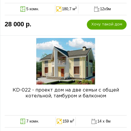
2
5 комн.
180,7 м
12х9м
28 000 р.
Хочу такой дом
KD-022 - проект дом на две семьи с общей
котельной, тамбуром и балконом
2
7 комн.
159 м
14 х 8м