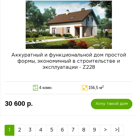
Аккуратный и функциональной дом простой
формы, экономичный в строительстве и
эксплуатации - Z228
2
4 комн.
156,5 м
30 600 р.
Хочу такой дом
1
2
3
4
5
6
7
8
9
>
>|