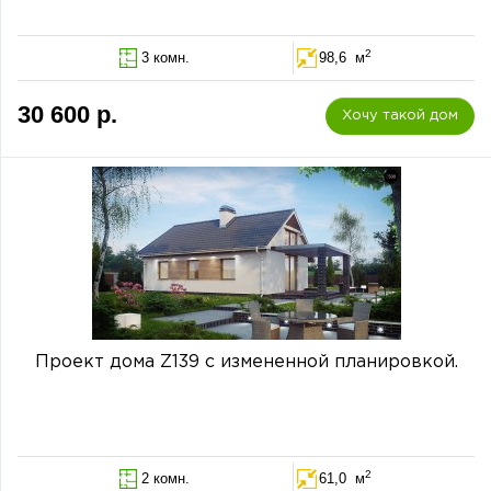
2
3 комн.
98,6 м
30 600 р.
Хочу такой дом
Проект дома Z139 с измененной планировкой.
2
2 комн.
61,0 м