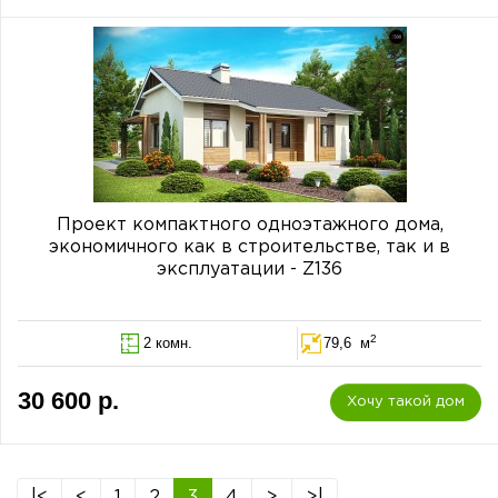
Проект компактного одноэтажного дома,
экономичного как в строительстве, так и в
эксплуатации - Z136
2
2 комн.
79,6 м
30 600 р.
Хочу такой дом
|<
<
1
2
3
4
>
>|