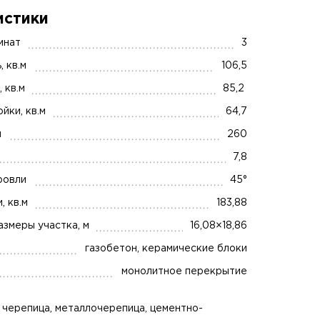
истики
мнат
3
 кв.м
106,5
 кв.м
85,2
йки, кв.м
64,7
м
260
7,8
ровли
45°
 кв.м
183,88
змеры участка, м
16,08×18,86
газобетон, керамические блоки
монолитное перекрытие
 черепица, металлочерепица, цементно-