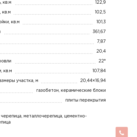
 кв.м
122,9
 кв.м
102,5
йки, кв.м
101,3
м
361,67
7,87
20,4
ровли
22°
 кв.м
107,84
змеры участка, м
20,44×16,94
газобетон, керамические блоки
плиты перекрытия
 черепица, металлочерепица, цементно-
епица